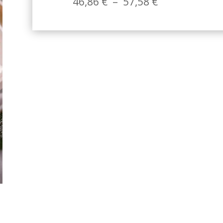
Plage
46,86
€
–
57,58
€
de
prix :
46,86 €
à
57,58 €