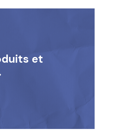
oduits et
.