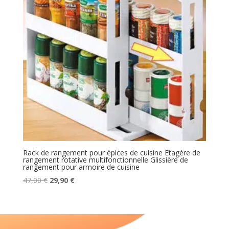
Rack de rangement pour épices de cuisine Etagère de
rangement rotative multifonctionnelle Glissière de
rangement pour armoire de cuisine
Le
Le
47,00
€
29,90
€
prix
prix
initial
actuel
était :
est :
47,00 €.
29,90 €.