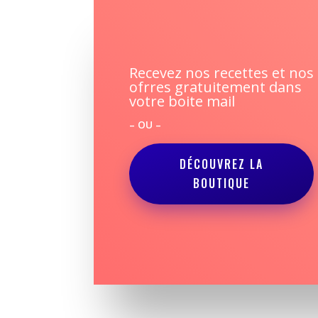
Recevez nos recettes et nos
ofrres gratuitement dans
votre boite mail
– OU –
DÉCOUVREZ LA
BOUTIQUE