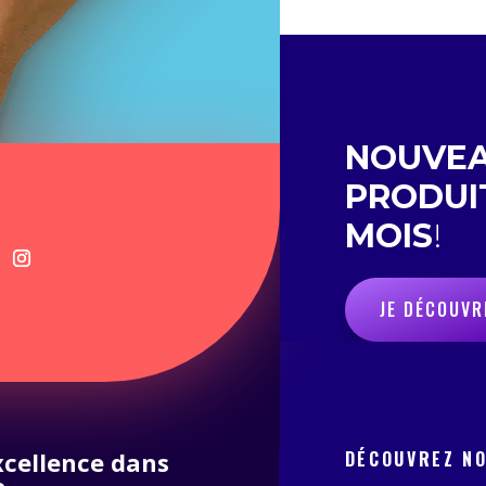
NOUVE
PRODUI
MOIS
!
JE DÉCOUVR
excellence dans
DÉCOUVREZ N