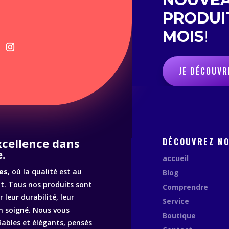
PRODUI
MOIS
!
JE DÉCOUVR
excellence dans
DÉCOUVREZ N
.
accueil
es
, où la qualité est au
Blog
. Tous nos produits sont
Comprendre
 leur durabilité, leur
Service
n soigné. Nous vous
Boutique
fiables et élégants, pensés