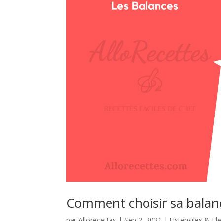
Comment choisir sa balanc
par
Allorecettes
|
Sep 2, 2021
|
Ustensiles & E