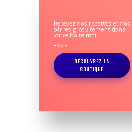
Recevez nos recettes et nos
ofrres gratuitement dans
votre boite mail
– OU –
DÉCOUVREZ LA
BOUTIQUE