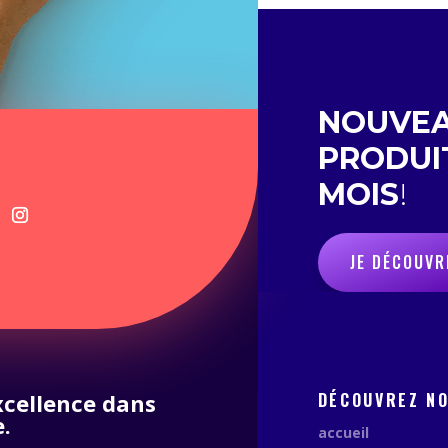
NOUVE
PRODUI
MOIS
!
JE DÉCOUVR
excellence dans
DÉCOUVREZ N
.
accueil