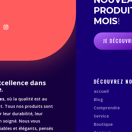
PRODUI
MOIS
!
JE DÉCOUVR
excellence dans
DÉCOUVREZ N
.
accueil
es
, où la qualité est au
Blog
. Tous nos produits sont
Comprendre
 leur durabilité, leur
Service
n soigné. Nous vous
Boutique
fiables et élégants, pensés