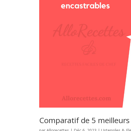
Comparatif de 5 meilleurs
par
Allorecettes
|
Déc 6, 2023
|
Ustensiles & E