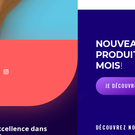
NOUVE
PRODUI
MOIS
!
JE DÉCOUVR
excellence dans
DÉCOUVREZ N