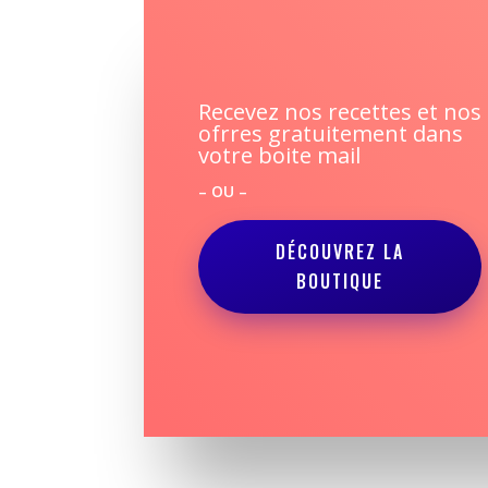
Recevez nos recettes et nos
ofrres gratuitement dans
votre boite mail
– OU –
DÉCOUVREZ LA
BOUTIQUE