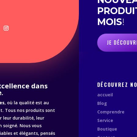
PRODUI
MOIS
!
JE DÉCOUVR
excellence dans
DÉCOUVREZ N
.
accueil
es
, où la qualité est au
Blog
. Tous nos produits sont
Comprendre
 leur durabilité, leur
Service
n soigné. Nous vous
Boutique
fiables et élégants, pensés