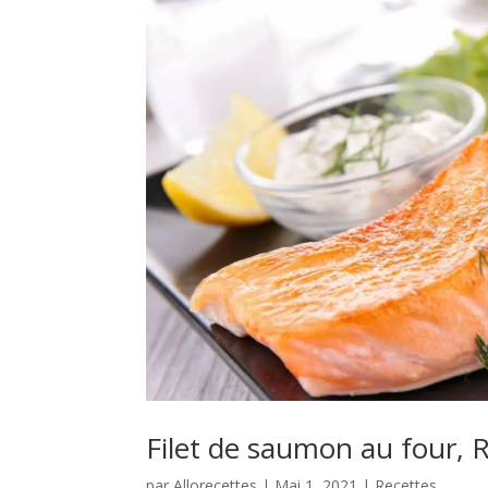
Filet de saumon au four, 
par
Allorecettes
|
Mai 1, 2021
|
Recettes