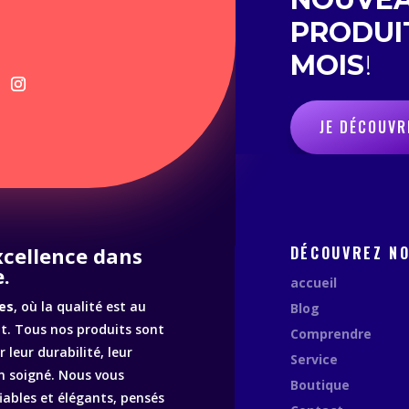
PRODUI
MOIS
!
JE DÉCOUVR
excellence dans
DÉCOUVREZ N
.
accueil
es
, où la qualité est au
Blog
. Tous nos produits sont
Comprendre
 leur durabilité, leur
Service
n soigné. Nous vous
Boutique
fiables et élégants, pensés