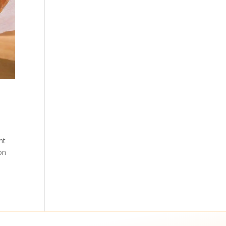
nt
on