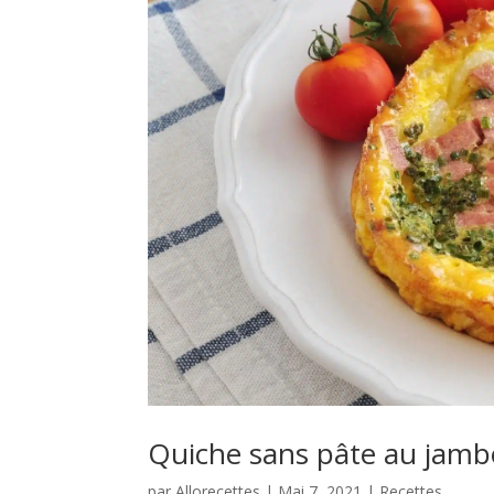
Quiche sans pâte au jamb
par
Allorecettes
|
Mai 7, 2021
|
Recettes