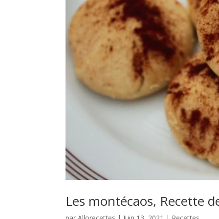
Les montécaos, Recette d
par
Allorecettes
|
Juin 13, 2021
|
Recettes