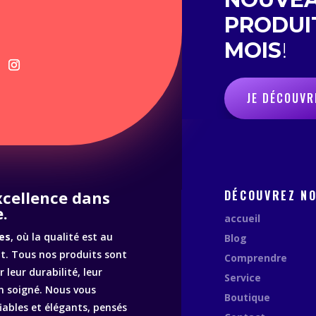
PRODUI
MOIS
!
JE DÉCOUVR
excellence dans
DÉCOUVREZ N
.
accueil
es
, où la qualité est au
Blog
. Tous nos produits sont
Comprendre
 leur durabilité, leur
Service
n soigné. Nous vous
Boutique
fiables et élégants, pensés