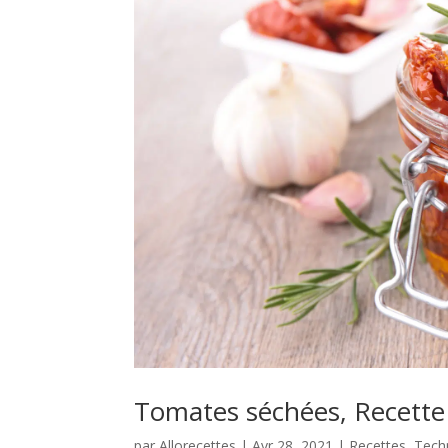
Tomates séchées, Recette
par
Allorecettes
|
Avr 28, 2021
|
Recettes
,
Techn