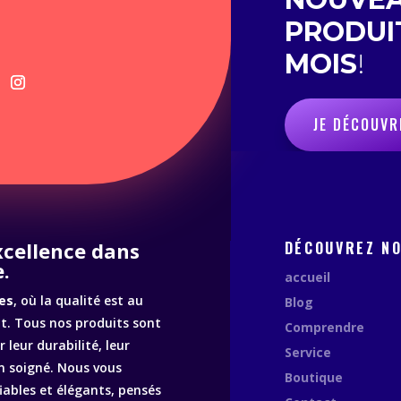
PRODUI
MOIS
!
JE DÉCOUVR
excellence dans
DÉCOUVREZ N
.
accueil
es
, où la qualité est au
Blog
. Tous nos produits sont
Comprendre
 leur durabilité, leur
Service
n soigné. Nous vous
Boutique
fiables et élégants, pensés