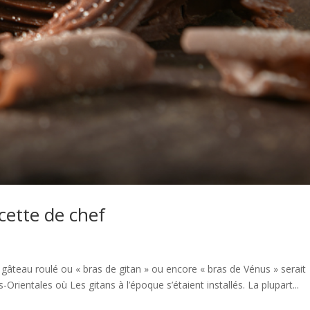
cette de chef
âteau roulé ou « bras de gitan » ou encore « bras de Vénus » serait
rientales où Les gitans à l’époque s’étaient installés. La plupart...