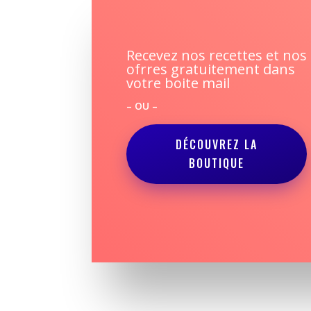
Recevez nos recettes et nos
ofrres gratuitement dans
votre boite mail
– OU –
DÉCOUVREZ LA
BOUTIQUE