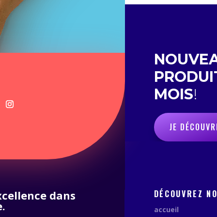
NOUVE
PRODUI
MOIS
!
JE DÉCOUVR
excellence dans
DÉCOUVREZ N
.
accueil