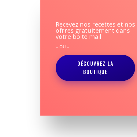
Recevez nos recettes et nos
ofrres gratuitement dans
votre boite mail
– OU –
DÉCOUVREZ LA
BOUTIQUE