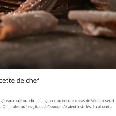
cette de chef
âteau roulé ou « bras de gitan » ou encore « bras de Vénus » serait
rientales où Les gitans à l’époque s’étaient installés. La plupart...