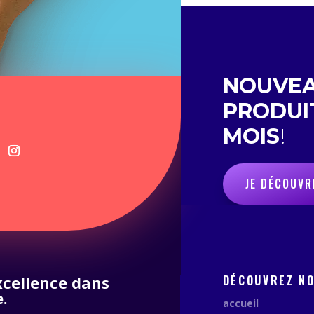
NOUVE
PRODUI
MOIS
!
JE DÉCOUVR
excellence dans
DÉCOUVREZ N
.
accueil