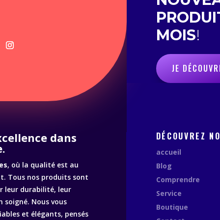
PRODUI
MOIS
!
JE DÉCOUVR
excellence dans
DÉCOUVREZ N
.
accueil
es
, où la qualité est au
Blog
. Tous nos produits sont
Comprendre
 leur durabilité, leur
Service
n soigné. Nous vous
Boutique
fiables et élégants, pensés