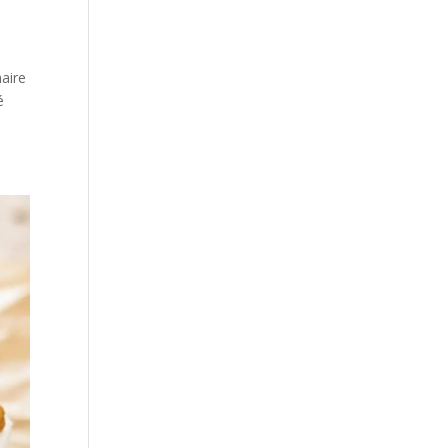
naire
é