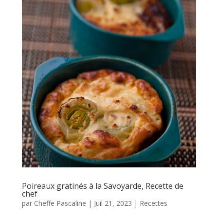
Poireaux gratinés à la Savoyarde, Recette de
chef
par
Cheffe Pascaline
|
Juil 21, 2023
|
Recettes