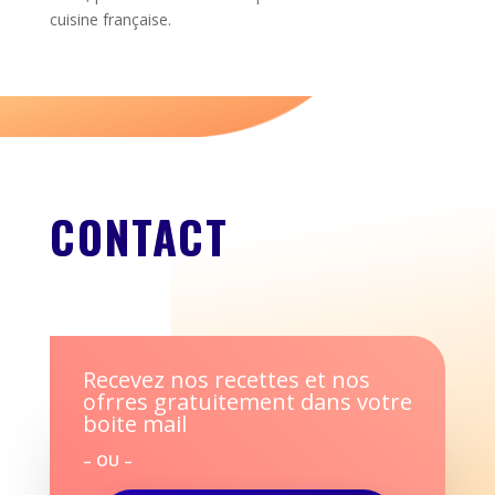
cuisine française.
CONTACT
Recevez nos recettes et nos
ofrres gratuitement dans votre
boite mail
– OU –