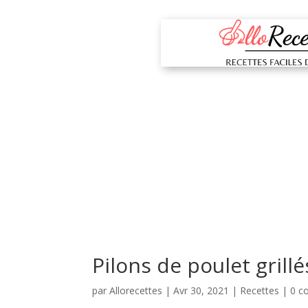
Pilons de poulet grill
par
Allorecettes
|
Avr 30, 2021
|
Recettes
|
0 c