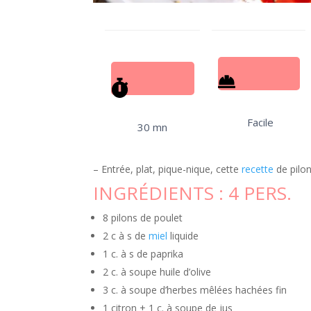
Facile
30 mn
– Entrée, plat, pique-nique, cette
recette
de pilo
INGRÉDIENTS :
4 PERS.
8 pilons de poulet
2 c à s de
miel
liquide
1 c. à s de paprika
2 c. à soupe huile d’olive
3 c. à soupe d’herbes mêlées hachées fin
1 citron + 1 c. à soupe de jus