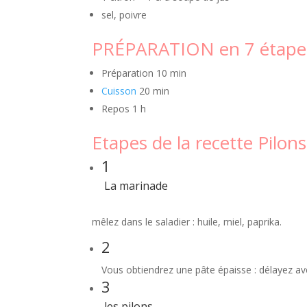
sel, poivre
PRÉPARATION en 7 étape
Préparation
10 min
Cuisson
20 min
Repos
1 h
Etapes de la recette Pilons
1
La marinade
mêlez dans le saladier : huile, miel, paprika.
2
Vous obtiendrez une pâte épaisse : délayez ave
3
les pilons