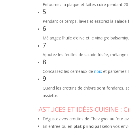
Enfournez la plaque et faites cuire pendant 20
5
Pendant ce temps, lavez et essorez la salade f
6
Mélangez l’huile d’olive et le vinaigre balsamiq
7
Ajoutez les feuilles de salade frisée, mélangez
8
Concassez les cerneaux de
noix
et parsemez-le
9
Quand les crottins de chèvre sont fondants, so
assiette.
ASTUCES ET IDÉES CUISINE : Cr
Dégustez vos crottins de Chavignol au four avec
En entrée ou en
plat principal
selon vos envi