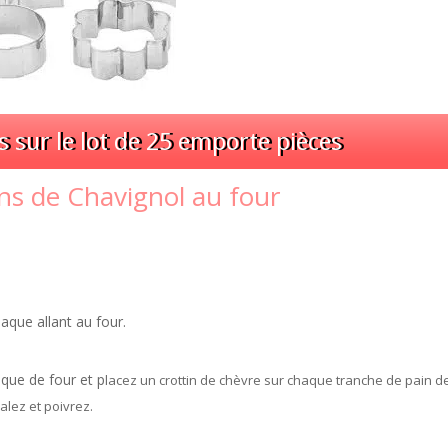
s sur le lot de 25 emporte pièces
ins de Chavignol au four
laque allant au four.
aque de four et p
lacez un crottin de chèvre sur chaque tranche de pain d
Salez et poivrez.