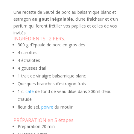
Une recette de Sauté de porc au balsamique blanc et
estragon
au gout inégalable
, d’une fraîcheur et d’un
parfum qui feront frétiller vos papilles et celles de vos
invités.
INGRÉDIENTS :
2 PERS.
300 g d’épaule de porc en gros dés
4 carottes
4 échalotes
4 gousses d’ail
1 trait de vinaigre balsamique blanc
Quelques branches d’estragon frais
1 c.
café
de fond de veau dilué dans 300ml d’eau
chaude
fleur de sel,
poivre
du moulin
PRÉPARATION en 5 étapes
Préparation
20 min