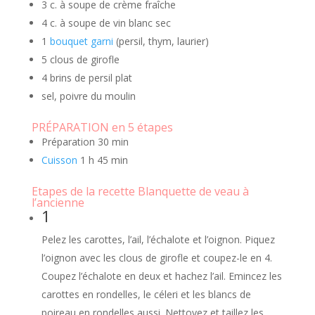
3 c. à soupe de crème fraîche
4 c. à soupe de vin blanc sec
1
bouquet garni
(persil, thym, laurier)
5 clous de girofle
4 brins de persil plat
sel, poivre du moulin
PRÉPARATION en 5 étapes
Préparation
30 min
Cuisson
1 h 45 min
Etapes de la recette Blanquette de veau à
l’ancienne
1
Pelez les carottes, l’ail, l’échalote et l’oignon. Piquez
l’oignon avec les clous de girofle et coupez-le en 4.
Coupez l’échalote en deux et hachez l’ail. Emincez les
carottes en rondelles, le céleri et les blancs de
poireau en rondelles aussi. Nettoyez et taillez les