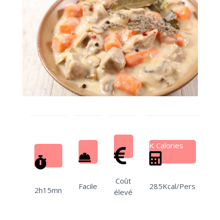
K Calories
Coût
Facile
285Kcal/Pers
2h15mn
élevé