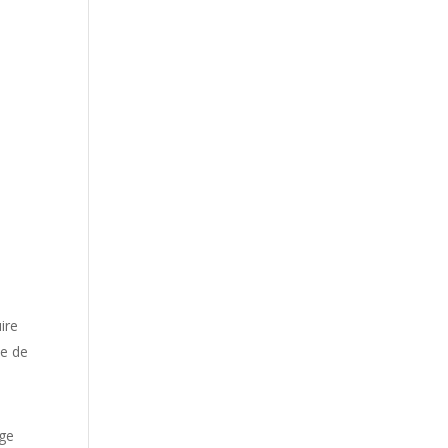
uire
te de
nge