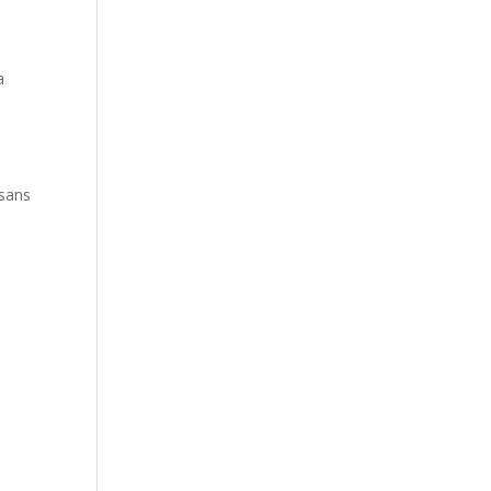
a
 sans