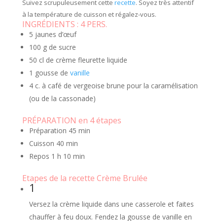
Suivez scrupuleusement cette
recette
. Soyez très attentif
à la température de cuisson et régalez-vous.
INGRÉDIENTS :
4 PERS.
5 jaunes d’œuf
100 g de sucre
50 cl de crème fleurette liquide
1 gousse de
vanille
4 c. à café de vergeoise brune pour la caramélisation
(ou de la cassonade)
PRÉPARATION en 4 étapes
Préparation
45 min
Cuisson
40 min
Repos
1 h 10 min
Etapes de la recette Crème Brulée
1
Versez la crème liquide dans une casserole et faites
chauffer à feu doux. Fendez la gousse de vanille en