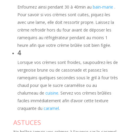
Enfournez ainsi pendant 30 à 40min au
bain-marie
.
Pour savoir si vos crèmes sont cuites, piquez-les
avec une lame, elle doit ressortir propre. Laissez la
crème refroidir hors du four avant de déposer les
ramequins au réfrigérateur pendant au moins 1
heure afin que votre crème brûlée soit bien figée.
4
Lorsque vos crèmes sont froides, saupoudrez-les de
vergeoise brune ou de cassonade et passez les
ramequins quelques secondes sous le gril à four très
chaud pour que le sucre caramélise ou au
chalumeau de
cuisine
. Servez vos crèmes brûlées
faciles immédiatement afin d’avoir cette texture
craquante du
caramel
.
ASTUCES
Ne brûlez jamais vos crèmes à l’avance car le caramel