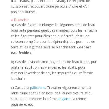
d’artichauts, pieds et tête de veau). Le récipient de
cuisson est recouvert d’une pellicule d’huile et d’un
papier sulfurisé.
♦ Blanchir
a) Cas de légumes: Plonger les légumes dans de l’eau
bouillante pendant quelques minutes, puis les rafraîchir
et les égoutter pour éliminer leur âcreté (c’est une
cuisson complète pour les épinards). Les pommes de
terre et les légumes secs se blanchissent «
départ
eau froide
« .
b) Cas de la viande: immerger dans de l’eau froide, puis
porter à ébullition les viandes et les abats, pour
éliminer l’excédent de sel, les impuretés ou raffermir
les chairs.
c) Cas de la
pâtisserie
: Travailler vigoureusement à
l’aide d’une spatule en bois, des jaunes d’œufs et du
sucre pour préparer la crème
anglaise
, la crème
pâtissière, etc.