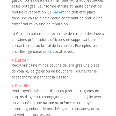
gastronomes destinés à maintenir au chaud les sauces
et les potages. Leur forme étroite et haute permet de
réduire l’évaporation. Le
bain-marie
doit être placé
dans une caisse à bain-marie contenant de l’eau à une
température voisine de l’ébullition.
b) Cuire au bain-marie: technique de cuisson destinée à
certaines préparations délicates ne supportant pas le
contact direct ou brutal de la chaleur. Exemples: œufs
brouillés, génoise,
œufs
cocotte, etc.
♦ Barder
Recouvrir d’une mince couche de lard gras une pièce
de volaille, de gibier ou de boucherie, pour éviter le
dessèchement pendant la cuisson.
♦ Béatilles
Petit ragoût d’abats et d’abattis (crête et rognons de
coq, ris d’agneau, champignons,
ris de veau.
..) lié avec
un velouté ou une
sauce suprême
et employé
comme garniture de bouchées, de croustades, de vol-
au-vent, de tourtes, etc.