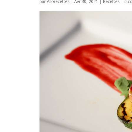
par
Allorecettes
|
Avr 30, 2021
|
Recettes
|
0 c