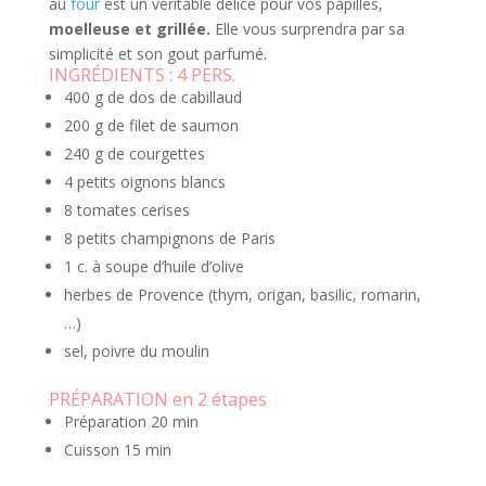
au
four
est un véritable délice pour vos papilles,
moelleuse et grillée.
Elle vous surprendra par sa
simplicité et son gout parfumé.
INGRÉDIENTS :
4 PERS.
400 g de dos de cabillaud
200 g de filet de saumon
240 g de courgettes
4 petits oignons blancs
8 tomates cerises
8 petits champignons de Paris
1 c. à soupe d’huile d’olive
herbes de Provence (thym, origan, basilic, romarin,
…)
sel, poivre du moulin
PRÉPARATION en 2 étapes
Préparation
20 min
Cuisson
15 min