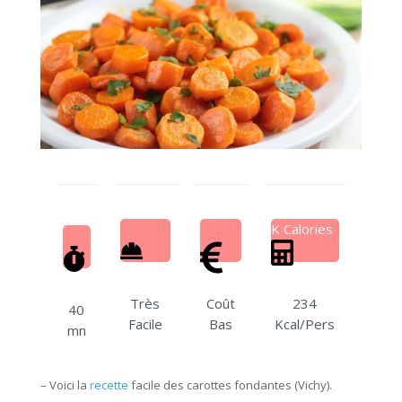
K Calories
Très
Coût
234
40
Facile
Bas
Kcal/Pers
mn
– Voici la
recette
facile des carottes fondantes (Vichy).