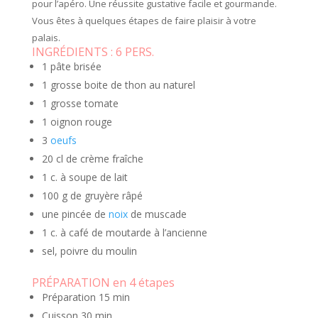
pour l’apéro. Une réussite gustative facile et gourmande.
Vous êtes à quelques étapes de faire plaisir à votre
palais.
INGRÉDIENTS :
6 PERS.
1 pâte brisée
1 grosse boite de thon au naturel
1 grosse tomate
1 oignon rouge
3
oeufs
20 cl de crème fraîche
1 c. à soupe de lait
100 g de gruyère râpé
une pincée de
noix
de muscade
1 c. à café de moutarde à l’ancienne
sel, poivre du moulin
PRÉPARATION en 4 étapes
Préparation
15 min
Cuisson
30 min