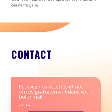
cuisine française.
CONTACT
Recevez nos recettes et nos
ofrres gratuitement dans votre
boite mail
– OU –