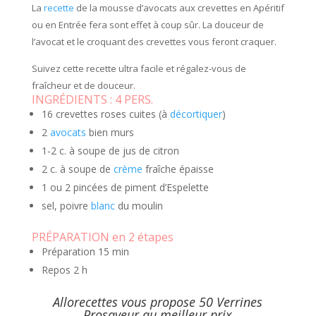
La
recette
de la mousse d’avocats aux crevettes en Apéritif
ou en Entrée fera sont effet à coup sûr. La douceur de
l’avocat et le croquant des crevettes vous feront craquer.
Suivez cette recette ultra facile et régalez-vous de
fraîcheur et de douceur.
INGRÉDIENTS :
4 PERS.
16 crevettes roses cuites (à
décortiquer
)
2
avocats
bien murs
1-2 c. à soupe de jus de citron
2 c. à soupe de
crème
fraîche épaisse
1 ou 2 pincées de piment d’Espelette
sel, poivre
blanc
du moulin
PRÉPARATION en 2 étapes
Préparation
15 min
Repos
2 h
Allorecettes vous propose 50 Verrines
Prosaveur au meilleur prix