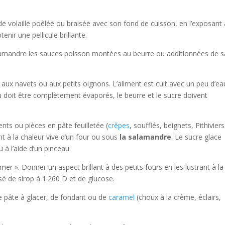
 volaille poêlée ou braisée avec son fond de cuisson, en l’exposant 
nir une pellicule brillante.
amandre les sauces poisson montées au beurre ou additionnées de 
 aux navets ou aux petits oignons. L’aliment est cuit avec un peu d’ea
eau doit être complètement évaporés, le beurre et le sucre doivent
nts ou pièces en pâte feuilletée (
crêpes
, soufflés, beignets, Pithivier
t à la chaleur vive d’un four ou sous
la salamandre
. Le sucre glace
 à l’aide d’un pinceau.
er ». Donner un aspect brillant à des petits fours en les lustrant à la
é de sirop à 1.260 D et de glucose.
de pâte à glacer, de fondant ou de
caramel
(choux à la crème, éclairs,