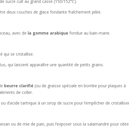
e de sucre cuit au grand cassé (150/152°C).
ntre deux couches de glace fondante fraîchement pilée.
pinceau, avec de
la gomme arabique
fondue au bain-marie.
 qui se cristallise.
us, qui laissent apparaître une quantité de petits grains.
de
beurre clarifié
(ou de graisse spéciale en bombe pour plaques à
aliments de coller.
 d’acide tartrique à un sirop de sucre pour l’empêcher de cristalliser
mesan ou de mie de pain, puis l’exposer sous la salamandre pour obte