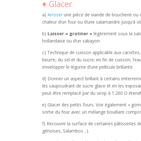
♦ Glacer
a)
Arroser
une pièce de viande de boucherie ou de
chaleur d’un four ou d’une salamandre jusqu’à obte
b)
Laisser « gratiner »
légèrement sous la sal
hollandaise ou d’un sabayon.
c) Technique de cuisson applicable aux carottes,
beurre, du sel et du sucre; en fin de cuisson, l’
envelopper le légume d’une pellicule brillante.
d) Donner un aspect brillant à certains enterreme
les saupoudrant de sucre glace et en les exposan
peut-être remplacé par du sirop à 1.260 D étendu
e) Glacer des petits fours. Voir également « gomm
sortie du four avec un mélange bouillant compos
f) Recouvrir la surface de certaines pâtisseries 
génoises, Salambos…).