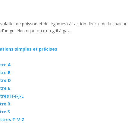
volaille, de poisson et de légumes) à l’action directe de la chaleur
un gril électrique ou d’un gril à gaz.
cations simples et précises
tre A
tre B
tre D
tre E
tres H-I-J-L
tre R
tre S
ettres T-V-Z