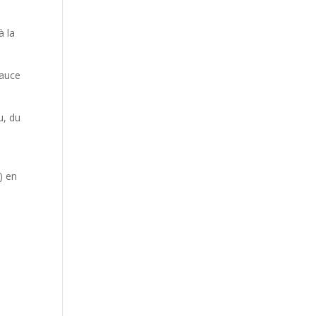
à la
sauce
u, du
s) en