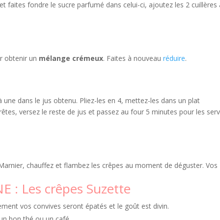
t faites fondre le sucre parfumé dans celui-ci, ajoutez les 2 cuillères
ur obtenir un
mélange crémeux
. Faites à nouveau
réduire
.
 une dans le jus obtenu. Pliez-les en 4, mettez-les dans un plat
êtes, versez le reste de jus et passez au four 5 minutes pour les serv
-Marnier, chauffez et flambez les crêpes au moment de déguster. Vos
 : Les crêpes Suzette
ment vos convives seront épatés et le goût est divin.
un bon thé ou un café.