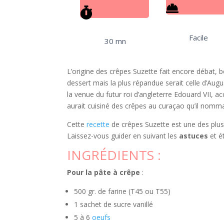
Facile
30 mn
L’origine des crêpes Suzette fait encore déba
dessert mais la plus répandue serait celle d’Augus
la venue du futur roi d’angleterre Edouard VII,
aurait cuisiné des crêpes au curaçao qu’il nomm
Cette
recette
de crêpes Suzette est une des plus
Laissez-vous guider en suivant les
astuces
et é
INGRÉDIENTS :
Pour la pâte à crêpe
:
500 gr. de farine (T45 ou T55)
1 sachet de sucre vanillé
5 à 6
oeufs