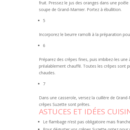
fruit. Pressez le jus des oranges dans une poêle e
soupe de Grand-Marnier. Portez à ébullition.
5
Incorporez le beurre ramolli à la préparation po
6
Préparez des crêpes fines, puis imbibez-les une à
préalablement chauffé. Toutes les crêpes sont pr
chaudes.
7
Dans une casserole, versez la cuillère de Grand
crêpes Suzette sont prêtes.
ASTUCES ET IDÉES CUISINE
Le flambage n’est pas obligatoire mais franche
Pour déguster vos crêpes Suzette optez pour 