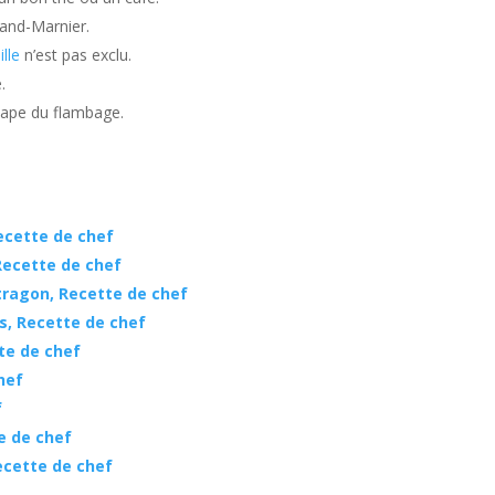
rand-Marnier.
ille
n’est pas exclu.
.
étape du flambage.
ecette de chef
Recette de chef
tragon, Recette de chef
s, Recette de chef
te de chef
hef
f
e de chef
ecette de chef