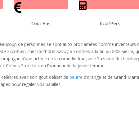
Coût Bas
Kcal/Pers
t, beaucoup de personnes se sont auto-proclamées comme inventeurs 
te Escoffier, chef de l’hôtel Savoy à Londres à la fin du XIXe siècle, q
 accompagné d’une actrice de la comédie française Suzanne Recheinber
a « Crêpes Suzette » en l’honneur de la jeune femme.
 célèbres avec son goût délicat de
beurre
d’orange et de Grand-Marni
tapes pour régaler vos papilles.