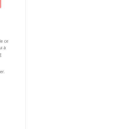
de ce
ui à
g
er.