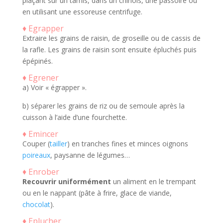
plaçant sur un tamis, dans un chinois, une passoire ou
en utilisant une essoreuse centrifuge.
♦ Egrapper
Extraire les grains de raisin, de groseille ou de cassis de
la rafle. Les grains de raisin sont ensuite épluchés puis
épépinés.
♦ Egrener
a) Voir « égrapper ».
b) séparer les grains de riz ou de semoule après la
cuisson à l’aide d’une fourchette.
♦ Emincer
Couper (
tailler
) en tranches fines et minces oignons
poireaux
, paysanne de légumes…
♦ Enrober
Recouvrir uniformément
un aliment en le trempant
ou en le nappant (pâte à frire, glace de viande,
chocolat
).
♦ Eplucher