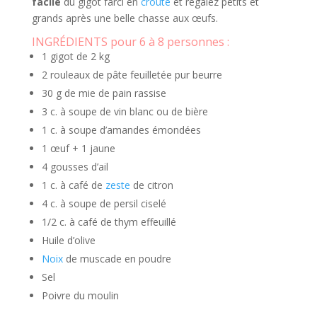
facile
du gigot farci en
croûte
et régalez petits et
grands après une belle chasse aux œufs.
INGRÉDIENTS pour 6 à 8 personnes :
1 gigot de 2 kg
2 rouleaux de pâte feuilletée pur beurre
30 g de mie de pain rassise
3 c. à soupe de vin blanc ou de bière
1 c. à soupe d’amandes émondées
1 œuf + 1 jaune
4 gousses d’ail
1 c. à café de
zeste
de citron
4 c. à soupe de persil ciselé
1/2 c. à café de thym effeuillé
Huile d’olive
Noix
de muscade en poudre
Sel
Poivre du moulin